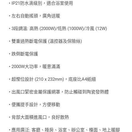
• IP21防水滴級別，適合浴室使用
• 左右自動搖頭，廣角送暖
• 3段調溫: 高熱 (2000W)/低熱 (1000W)/冷風 (12W)
• 雙重過熱斷電保護 (溫控器及保險絲)
• 跌倒斷電保護
• 2000W大功率，暖意滿滿
• 超慳位設計 (210 x 232mm)，底座比A4紙細
• 出風口緊密金屬保護網罩，防止觸碰到陶瓷發熱體
• 便攜提手設計，方便移動
• 背部大面積進風口，良好散熱
• 應用廣泛: 客廳、睡房、浴室、辦公室、檯面、地上暖腳