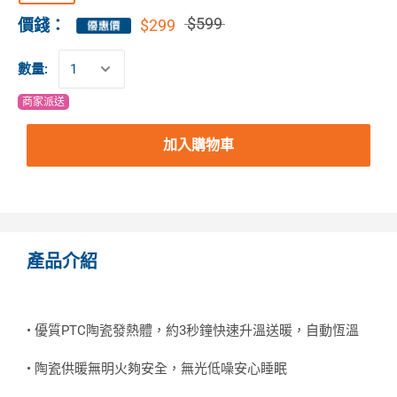
$599
$299
價錢：
數量:
商家派送
加入購物車
產品介紹
• 優質PTC陶瓷發熱體，約3秒鐘快速升溫送暖，自動恆溫
• 陶瓷供暖無明火夠安全，無光低噪安心睡眠