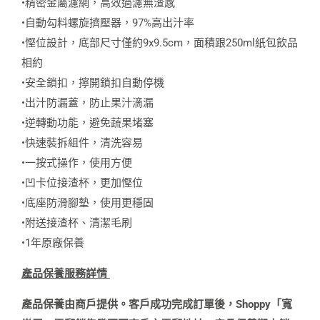
•精密金屬濾網，高效過濾無渣感
•自動勾料螺旋擠壓器，97%高出汁率
•慳位設計，底部尺寸僅約9x9.5cm，面積跟250ml紙包飲品
相約
•安全鎖扣，擰開鎖扣自動停機
•出汁防漏蓋，防止果汁滴漏
•逆轉動功能，避免蔬果堵塞
•快速裝拆組件，清洗容易
•一按式操作，使用方便
•凹卡位接渣杯，更加慳位
•底座防滑腳墊，使用更穩固
•附送接渣杯、清潔毛刷
•1年原廠保養
產品保養服務詳情
產品保養由商戶提供。客戶成功完成訂單後，Shoppy「寬