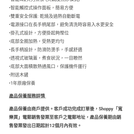
•智能觸控式操作面板，簡易方便
•雙重安全保護: 乾燒及過熱自動斷電
•電源接口在長手柄尾部，避免清洗時容易入水更安全
•掛孔式設計，方便掛起夠慳位
•底部全圈加熱，受熱更均勻
•長手柄設計，防滑防燙手，手感舒適
•透視式玻璃蓋，煮食狀況，一目瞭然
•底部大面積散熱通風口，保護機件運行
•附送木鏟
•1年原廠保養
產品保養服務詳情
產品保養由商戶提供。客戶成功完成訂單後，Shoppy「寬
樂買」電郵銷售發票至客戶之電郵地址，產品保養期由銷
售發票發出日期起計12個月內有效。