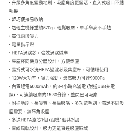
• 升級多角度靈動地刷，吸塵角度更靈活，直入式吸口不纏
毛髮
• 輕巧便攜易收納
• 超輕主機僅重約570g，輕鬆吸塵，單手舉高不手攰
• 高低兩段吸力
• 電量指示燈
• HEPA過濾芯，強效過濾微塵
• 集塵杯同機身分體設計，方便倒塵
• 易拆式可水洗HEPA過濾芯及集塵杯，可循環使用
• 120W大功率，吸力強勁，最高吸力可達9000Pa
• 內置鋰電6000mAh，約3-4小時充滿電 (附送USB充電
線)，可連續吸塵約15-30分鐘，整間屋可吸塵
• 附送地刷、長吸管、長扁吸嘴、多功能毛刷，滿足不同吸
塵需要，無死角吸塵
• 多送HEPA濾芯1個 (跟機1個共2個)
• 直線風軌設計，吸力更能直達吸塵區域