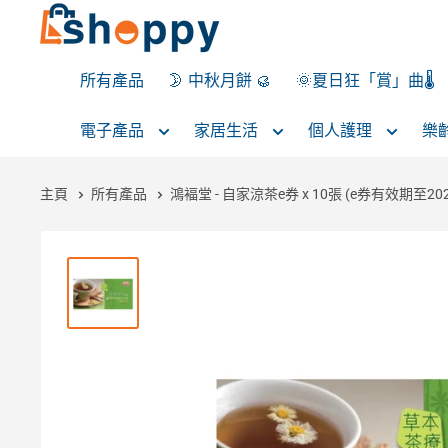
所有產品
🌛 中秋月餅 🥮
🌞夏日狂「賞」曲🌡️
電子產品
家居生活
個人護理
樂
主頁
所有產品
鴻褔堂 - 自家涼茶e券 x 10張 (e券有效期至20