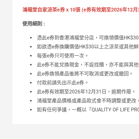
鴻褔堂自家涼茶e券 x 10張 (e券有效期至2026年12月
使用細則 :
憑此e券到香港鴻福堂分店，可換領價值HK$3
如欲憑e券換購價值HK$30以上之涼茶或其他
每張e券只可使用一次。
此e券不能兌換現金，不設找贖，亦不能與其
此e券換領產品後將不可取消或更改或撤回。
付款前請先出示此e券。
此e券有效期至2026年12月31日，逾期作廢。
鴻福堂產品價格或產品款式會不時調整或更改，請聯
如有任何爭議，㇐概以「QUALITY OF LIFE 