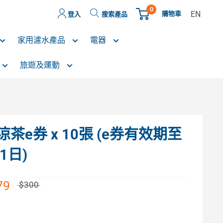
0
EN
購物車
登入
搜索產品
家用濾水產品
電器
旅遊及運動
涼茶e券 x 10張 (e券有效期至
1日)
79
$300