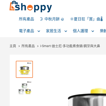
所有產品
🌛 中秋月餅 🥮
🌞夏日狂「賞」曲🌡️
電子產品
家居生活
個人護理
樂
主頁
所有產品
i-Smart-迪士尼-多功能煮食鍋-鋼牙與大鼻