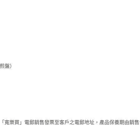
含煎盤）
py「寬樂買」電郵銷售發票至客戶之電郵地址，產品保養期由銷