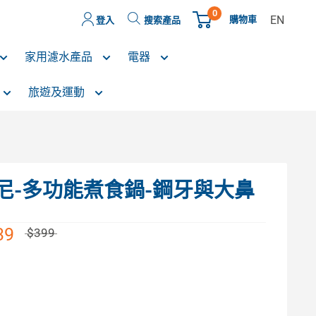
0
EN
購物車
登入
搜索產品
家用濾水產品
電器
旅遊及運動
-迪士尼-多功能煮食鍋-鋼牙與大鼻
39
$399