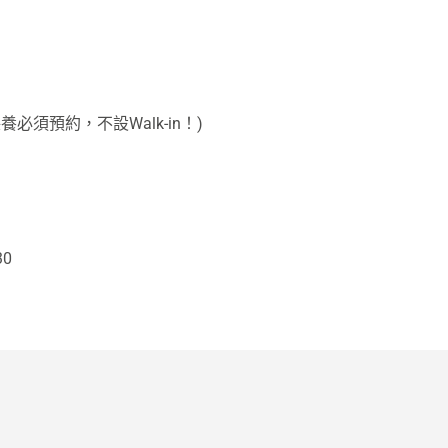
養必須預約，不設Walk-in！)
30