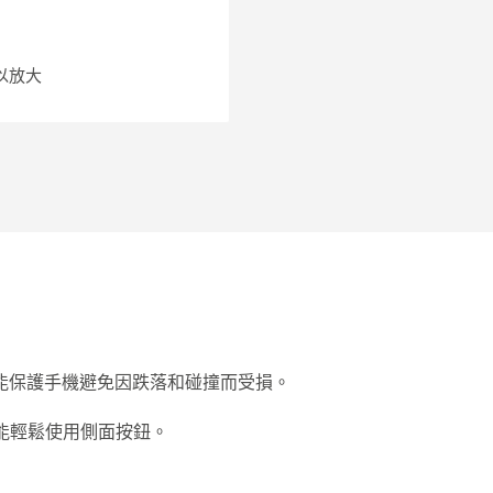
以放大
能保護手機避免因跌落和碰撞而受損。
時能輕鬆使用側面按鈕。