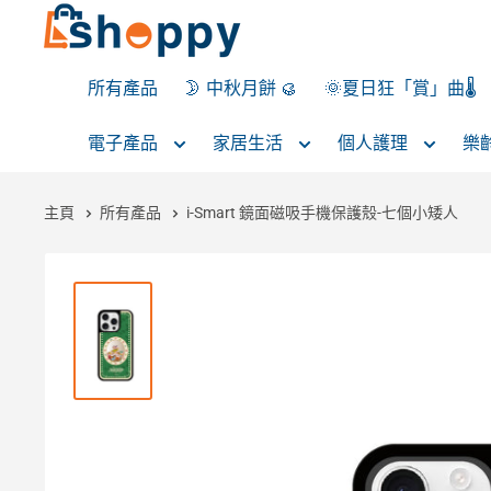
所有產品
🌛 中秋月餅 🥮
🌞夏日狂「賞」曲🌡️
電子產品
家居生活
個人護理
樂
主頁
所有產品
i-Smart 鏡面磁吸手機保護殼-七個小矮人