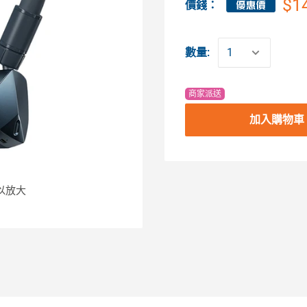
$1
價錢：
數量:
商家派送
加入購物車
以放大