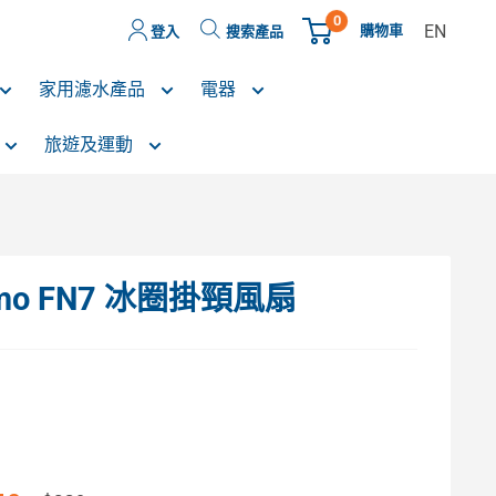
0
EN
購物車
登入
搜索產品
家用濾水產品
電器
旅遊及運動
 Limo FN7 冰圈掛頸風扇