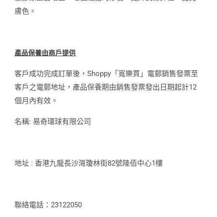
膚色。
產品保
養
由商戶提
供
客戶成功完成訂單後，Shoppy「寬樂買」電郵銷售發票至
客戶之電郵地址，產品保養期由銷售發票發出日期起計12
個月內有效。
名稱: 易奇環球有限公司
地址 : 香港九龍長沙灣瓊林街82號陸佰中心1樓
聯絡電話：23122050