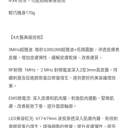
IPX6 防水，可配搭精華液使用
輕巧機身170g
【4大醫美級技術】
3MHz超聲波: 每秒3,000,000超聲波+低頻震動，滲透皮膚表
皮層，增加皮膚彈性、緩解皮膚乾燥、改善膚質。
RF射頻: 1MHz – 2 MHz 射頻電波深入2至3mm真皮層，持
續刺激及促進膠原蛋白修復增生，達到更好的美容護理效
果。
EMS微電流: 深入皮膚和肌肉層，刺激肌肉運動，緊緻肌
膚、改善鬆弛下垂、提升面部輪廓。
LED美容紅光: 617-619mn 波長穿透深入肌膚內層．有效刺
激膠原蛋白增生，增強細胞的修復，提升皮膚彈性、提亮