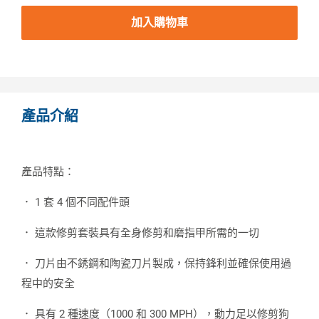
加入購物車
產品介紹
產品特點：
． 1 套 4 個不同配件頭
． 這款修剪套裝具有全身修剪和磨指甲所需的一切
． 刀片由不銹鋼和陶瓷刀片製成，保持鋒利並確保使用過
程中的安全
． 具有 2 種速度（1000 和 300 MPH），動力足以修剪狗