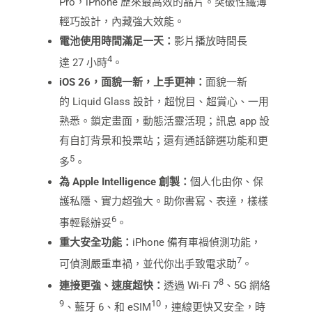
Pro，iPhone 歷來最高效的晶片。突破性纖薄
輕巧設計，內藏強大效能。
電
池使用時間
滿足一天：
影片播放時間長
4
達 27 小時
。
iOS 26
，面貌一新，上手更神：
面貌一新
的 Liquid Glass 設計，超悅目、超賞心、一用
熟悉。鎖定畫面，動態活靈活現；訊息 app 設
有自訂背景和投票站；還有通話篩選功能和更
5
多
。
為
Apple Intelligence
創製：
個人化由你、保
護私隱、實力超強大。助你書寫、表達，樣樣
6
事輕鬆辦妥
。
重大安全功能：
iPhone 備有車禍偵測功能，
7
可偵測嚴重車禍，並代你出手致電求助
。
8
連接更強、速度超快：
透過 Wi‑Fi 7
、5G 網絡
9
10
、藍牙 6、和 eSIM
，連線更快又安全，時