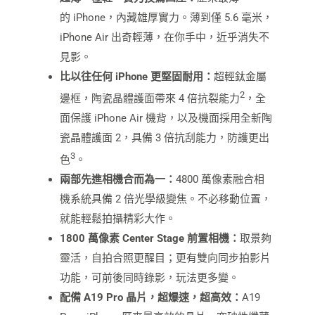
的 iPhone，內藏雄厚實力。薄到僅 5.6 毫米，
iPhone Air 出奇輕薄，在你手中，近乎消失不
見影。
比以往任何
iPhone
更堅固耐
⽤
：
超輕鈦金屬
2
邊框，陶瓷晶體護面帶來 4 倍抗裂能⼒
，全
面保護 iPhone Air 機背，以及機面採用全新陶
瓷晶體護面 2，具備 3 倍抗刮能力，防護更出
3
色
。
兩部先進相機合而為一：
4800 萬像素融合相
機系統具備 2 倍光學級變焦。不必移動位置，
就能輕鬆拍攝精彩大作。
1800
萬像素
Center Stage
前置相機：
取景夠
靈活，自拍合照更醒目；更有雙向同步拍影片
功能，可前後同時錄影，玩法更多變。
配備
A19 Pro
晶片，超爆速，超高效：
A19