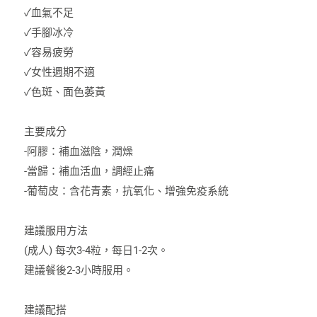
✓血氣不足
✓手腳冰冷
✓容易疲勞
✓女性週期不適
✓色斑、面色萎黃
主要成分
-阿膠：補血滋陰，潤燥
-當歸：補血活血，調經止痛
-葡萄皮：含花青素，抗氧化、增強免疫系統
建議服用方法
(成人) 每次3-4粒，每日1-2次。
建議餐後2-3小時服用。
建議配搭