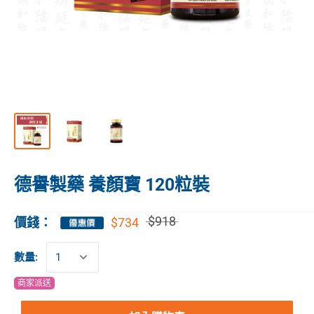
德譽製藥 養顏寶 120粒裝
$918
$734
價錢：
數量:
商家派送