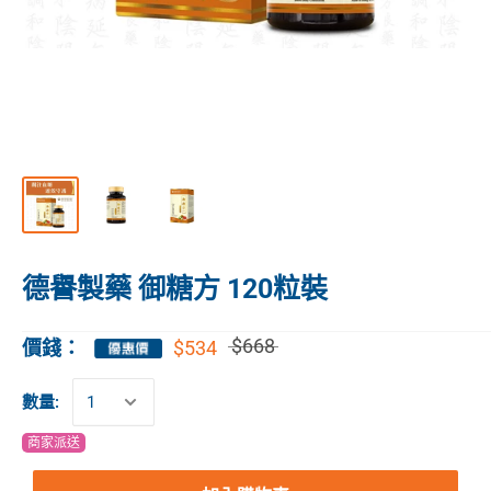
德譽製藥 御糖方 120粒裝
$668
$534
價錢：
數量:
商家派送