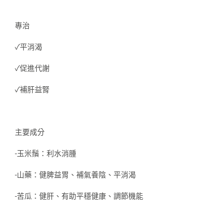
專治
✓平消渴
✓促進代謝
✓補肝益腎
主要成分
-玉米鬚：利水消腫
-山藥：健脾益胃、補氣養陰、平消渴
-苦瓜：健肝、有助平穩健康、調節機能