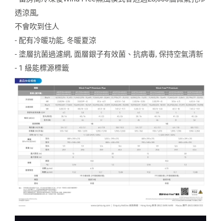
透涼風,
不會吹到住人
- 配有冷暖功能, 冬暖夏涼
- 塗層抗菌過濾網, 面層銀子有效菌、抗病毒, 保持空氣清新
- 1 級能標源標籤